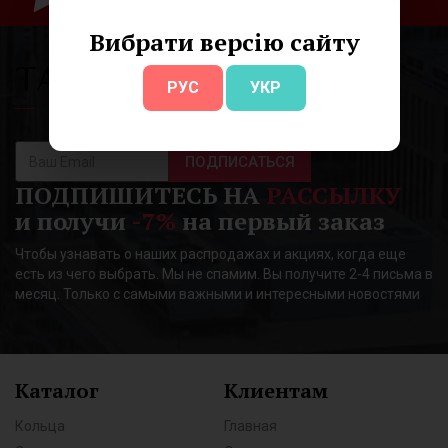
на все ювелирные изделия
Вибрати версію сайту
РУС
УКР
ПОДПИСАТЬСЯ
ПОДПИШИТЕСЬ НА
РАССЫЛКУ
и получи
-7%
на первый заказ
Чтобы узнавать о наших распродажах и акциях, когда еще
есть из чего выбрать. Мы не спамим. Вы получите 2-4 письма в
месяц. Только с самыми важными и интересными новостями
Каталог
Клиентам
Кольца
Главная