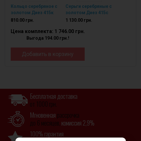
Кольцо серебряное с
Серьги серебряные с
золотом Диез 415к
золотом Диез 415с
810.00 грн.
1 130.00 грн.
Цена комплекта: 1 746.00 грн.
Выгода 194.00 грн.!
Добавить в корзину
Бесплатная доставка
от 1000 грн.
Мгновенная
рассрочка
до 6 месяцев,
комиссия 2,9%
100% гарантия