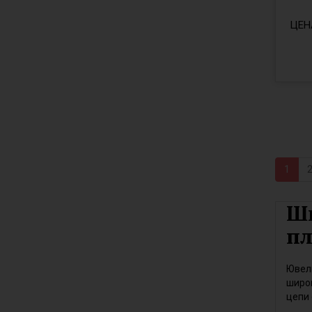
ЦЕН
1
Ши
пл
Ювели
широк
цепи 