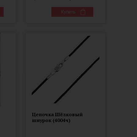
Купить
Цепочка Шёлковый
шнурок (4004ч)