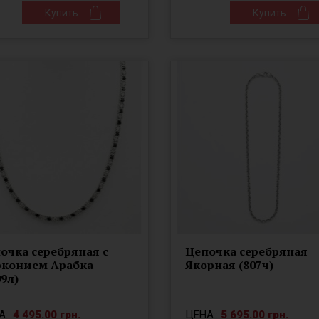
Купить
Купить
очка серебряная с
Цепочка серебряная
конием Арабка
Якорная (807ч)
09л)
А::
4 495.00 грн.
ЦЕНА::
5 695.00 грн.