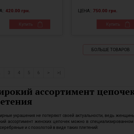
А::
420.00 грн.
ЦЕНА::
750.00 грн.
Купить
Купить
БОЛЬШЕ ТОВАРОВ
2
3
4
5
6
>
>|
рокий ассортимент цепочек
етения
рные украшения не потеряют своей актуальности, ведь женщины
ий ассортимент женских цепочек можно в специализированном ин
серебряные и с позолотой в виде таких плетений: