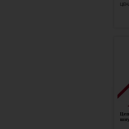
ЦЕН
Цеп
шну