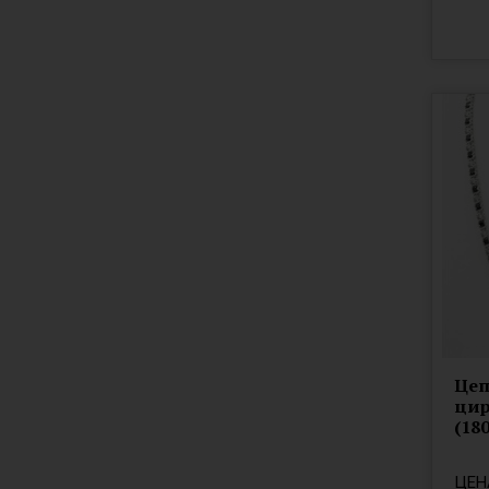
Цеп
цир
(18
ЦЕН