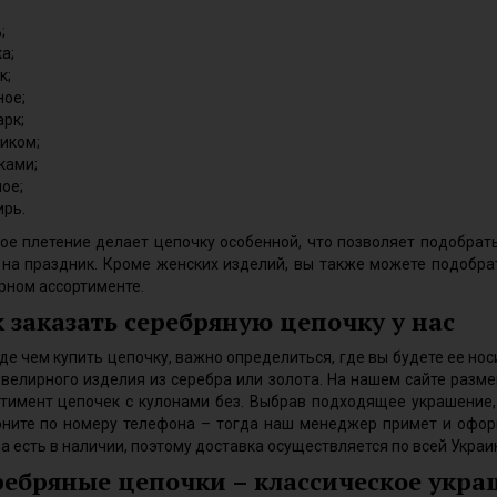
;
а;
к;
ое;
рк;
иком;
ками;
ое;
рь.
е плетение делает цепочку особенной, что позволяет подобрат
 на праздник. Кроме женских изделий, вы также можете подобр
рном ассортименте.
 заказать серебряную цепочку у нас
е чем купить цепочку, важно определиться, где вы будете ее носит
велирного изделия из серебра или золота. На нашем сайте разм
тимент цепочек с кулонами без. Выбрав подходящее украшение,
оните по номеру телефона – тогда наш менеджер примет и оформ
а есть в наличии, поэтому доставка осуществляется по всей Украи
ебряные цепочки – классическое украш