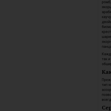
ромб;
якорь
арабк
каучу
двойн
бисма
крест
шари
якорн
панци
Каждо
так и
обши
Как
Прежд
тип ю
ассор
позв
всегд
Сер