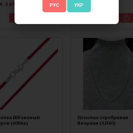
А::
2 870.00 грн.
ЦЕНА::
945.00 грн.
РУС
УКР
Купить
Купить
очка Шёлковый
Цепочка серебряная
рок (4004к)
Якорная (AD40)