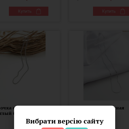
Купить
Купить
очка серебряная
Цепочка серебряная
глый бисмарк (801лч)
Снейк (Л0501С)
Вибрати версію сайту