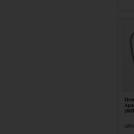
красный
65
лимонный
марсал
оранжевый
розовый
салатовый
серый
фиолетовый
черный
черный.
Цеп
Ара
(80
ЦЕН