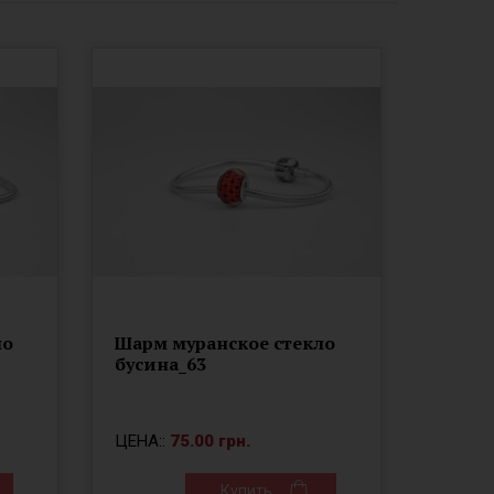
ло
Шарм муранское стекло
бусина_63
ЦЕНА::
75.00 грн.
Купить