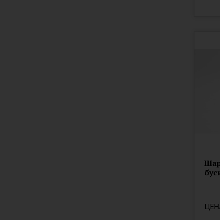
розовый
светло розовый
серебристый
фиолетовый
ярко розовый
Шар
бус
ЦЕН