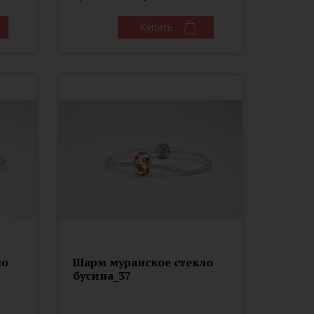
Купить
ло
Шарм муранское стекло
бусина_37