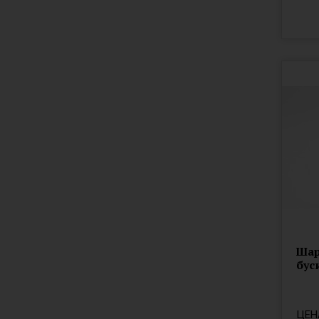
Шар
бус
ЦЕН