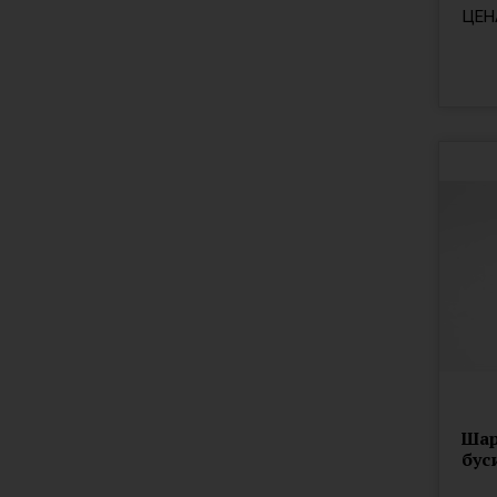
ЦЕН
Шар
бус