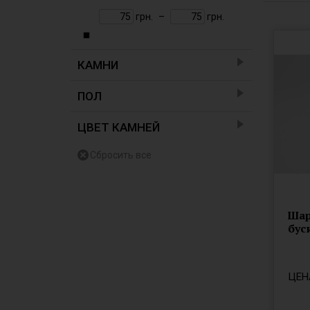
грн.
–
грн.
КАМНИ
муранское стекло
ПОЛ
женский
ЦВЕТ КАМНЕЙ
ассорти
белый
бордовый
бронза
Шар
бус
голубой
зелёный
красный
ЦЕН
оливковый
оранжевый