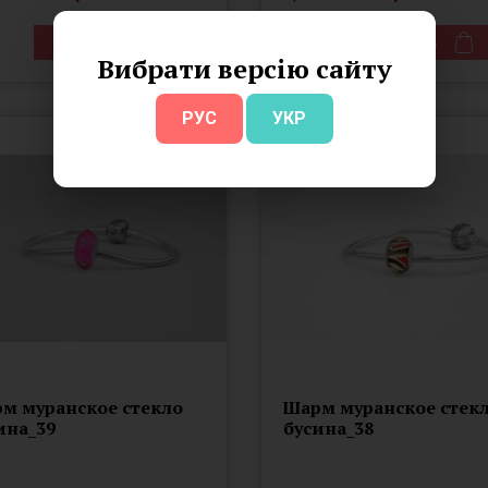
Купить
Купить
Вибрати версію сайту
РУС
УКР
м муранское стекло
Шарм муранское стек
ина_39
бусина_38