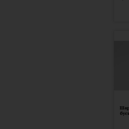
Шар
бус