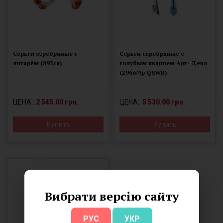
Серьги серебряные с
Серьги серебряные с
янтарём (895ся)
голубым кварцем Арт- Деко
(2966/9р QSWB)
ЦЕНА::
2 545.00 грн.
ЦЕНА::
5 530.00 грн.
Купить
Купить
Вибрати версію сайту
РУС
УКР