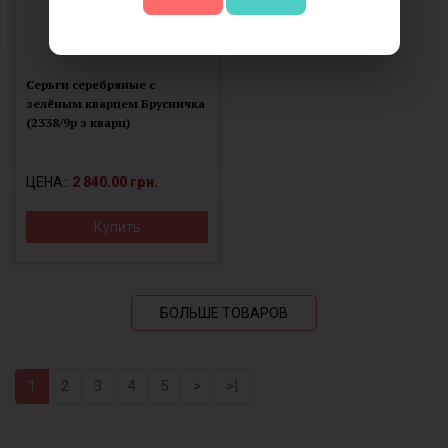
Серьги серебряные с
зелёным кварцем Брусничка
(2338/9р з кварц)
ЦЕНА::
2 840.00 грн.
Купить
БОЛЬШЕ ТОВАРОВ
1
2
3
4
5
>
>|