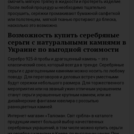
смочить мягкую тряпку в жидкости и протереть изделие.
После любой процедур ы необходимо тщательно
просушить, серёжки промакивают бумажной салфеткой
или полотенцем, мягкой тканью протирают до блеска,
насколько это возможно.
Возможность купить серебряные
серьги с натуральными камнями в
Украине по выгодной стоимости
Серебро 925-й пробы и драгоценный камень – это
классический союз, который всегда в тренде. Серебряные
серьги с драгоценными камнями можно носить по любому
поводу. Для переговоров и деловых встреч уместными
будут сережки небольшого размера. Для торжественного
мероприятия или на званый ужин отличным украшением
станут серьги украшенные крупным камнем, или же
дизайнерские фантазии ювелира с россыпью
разноцветных камней.
Интернет-магазин «Талісман. Світ срібла» в каталоге
продукции имеет большой выбор качественных
серебряных украшений, в том числе можно купить серьги
из серебра с камнями в Киеве, по выгодным ценам. При