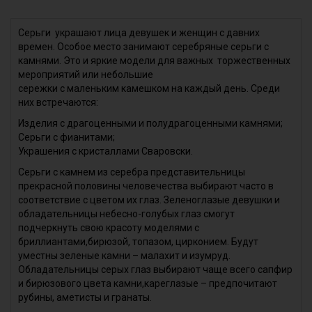
Серьги украшают лица девушек и женщин с давних
времен. Особое место занимают серебряные серьги с
камнями. Это и яркие модели для важных торжественных
мероприятий или небольшие
сережки с маленьким камешком на каждый день. Среди
них встречаются:
Изделия с драгоценными и полудрагоценными камнями;
Серьги с фианитами;
Украшения с кристаллами Сваровски.
Серьги с камнем из серебра представительницы
прекрасной половины человечества выбирают часто в
соответствие с цветом их глаз. Зеленоглазые девушки и
обладательницы небесно-голубых глаз смогут
подчеркнуть свою красоту моделями с
бриллиантами,бирюзой, топазом, цирконием. Будут
уместны зеленые камни – малахит и изумруд.
Обладательницы серых глаз выбирают чаще всего сапфир
и бирюзового цвета камни,кареглазые – предпочитают
рубины, аметисты и гранаты.