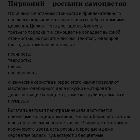
Цирконий – россыпи самоцветов
Отличным сочетанием стоимости и привлекательного
внешнего вида является сережки из серебра с камнями
циркония. Циркон – это драгоценный камень
третьего порядка, т.е. самоцвет не обладает высокой
стоимостью, но при этом высоко ценится у ювелиров,
благодаря таким свойствам, как:
прочность;
твердость;
блеск;
прозрачность.
Физические свойства и окрас этого камня позволяют
мастерам ювелирного дела искусно имитировать
дорогостоящие самоцветы, такие как рубины, алмазы и
изумруды.
Богатая цветовая палитра минерала достигается
примесями кальция, алюминия, железа, бериллия, тантала
и иных редкоземельных металлов. В природе есть камни
коричневого цвета, есть розовые, красные и даже
сероватые окрасы, существуют и бесцветные