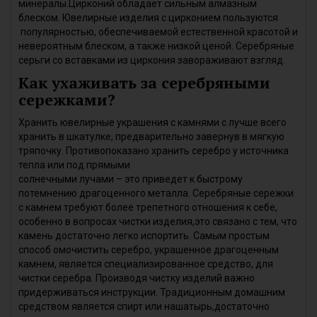
минералы.Цирконий обладает сильным алмазным
блеском. Ювелирные изделия с цирконием пользуются
популярностью, обеспечиваемой естественной красотой и
невероятным блеском, а также низкой ценой. Серебряные
серьги со вставками из циркония завораживают взгляд.
Как ухаживать за серебряными
сережками?
Хранить ювелирные украшения с камнями с лучше всего
хранить в шкатулке, предварительно завернув в мягкую
тряпочку. Противопоказано хранить серебро у источника
тепла или под прямыми
солнечными лучами – это приведет к быстрому
потемнению драгоценного металла. Серебряные сережки
с камнем требуют более трепетного отношения к себе,
особенно в вопросах чистки изделия,это связано с тем, что
камень достаточно легко испортить. Самым простым
способ омочистить серебро, украшенное драгоценным
камнем, является специализированное средство, для
чистки серебра. Производя чистку изделий важно
придерживаться инструкции. Традиционным домашним
средством является спирт или нашатырь,достаточно