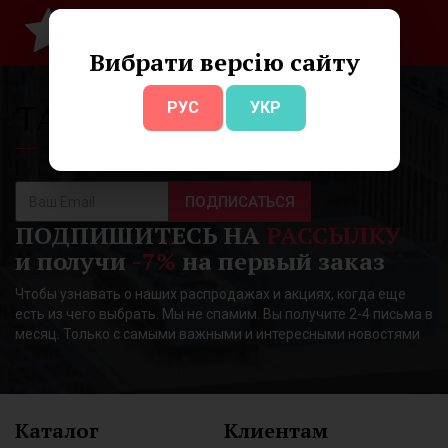
100% гарантия
на все ювелирные изделия
Вибрати версію сайту
РУС
УКР
ПОДПИСАТЬСЯ
ПОДПИШИТЕСЬ НА
РАССЫЛКУ
и получи
-7%
на первый заказ
Чтобы узнавать о наших распродажах и акциях, когда еще
есть из чего выбрать. Мы не спамим. Вы получите 2-4 письма в
месяц. Только с самыми важными и интересными новостями
Каталог
Клиентам