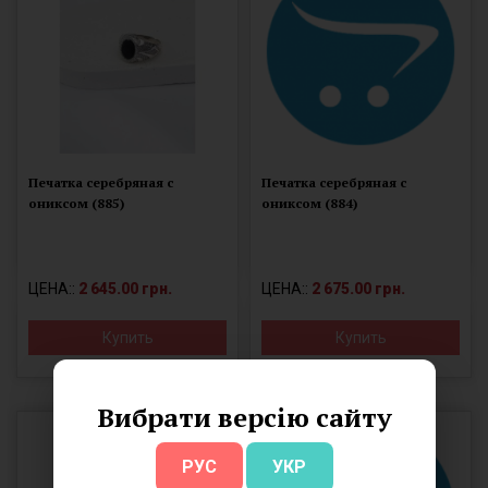
Печатка серебряная с
Печатка серебряная с
ониксом (885)
ониксом (884)
ЦЕНА::
2 645.00 грн.
ЦЕНА::
2 675.00 грн.
Купить
Купить
Вибрати версію сайту
РУС
УКР