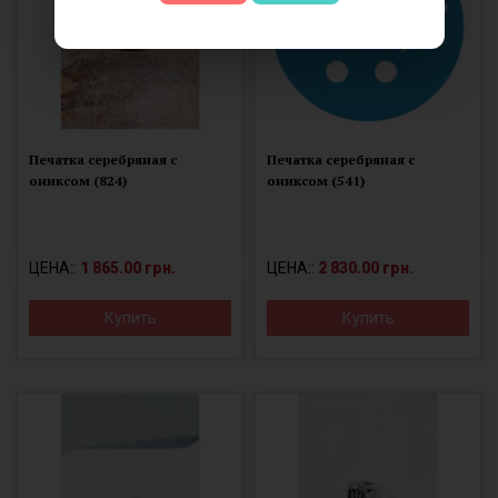
Печатка серебряная с
Печатка серебряная с
ониксом (824)
ониксом (541)
ЦЕНА::
1 865.00 грн.
ЦЕНА::
2 830.00 грн.
Купить
Купить