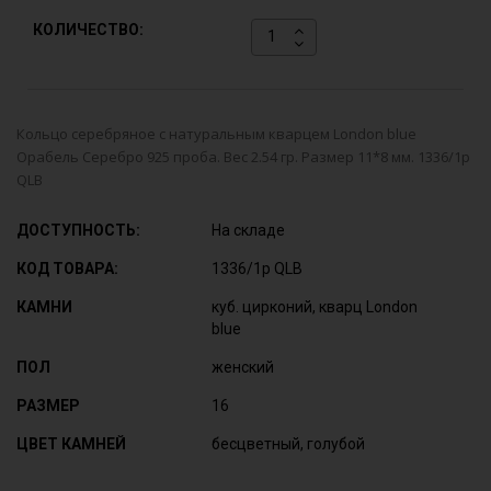
КОЛИЧЕСТВО:
Кольцо серебряное с натуральным кварцем London blue
Орабель Серебро 925 проба. Вес 2.54 гр. Размер 11*8 мм. 1336/1р
QLB
ДОСТУПНОСТЬ:
На складе
КОД ТОВАРА:
1336/1р QLB
КАМНИ
куб. цирконий, кварц London
blue
ПОЛ
женский
РАЗМЕР
16
ЦВЕТ КАМНЕЙ
бесцветный, голубой