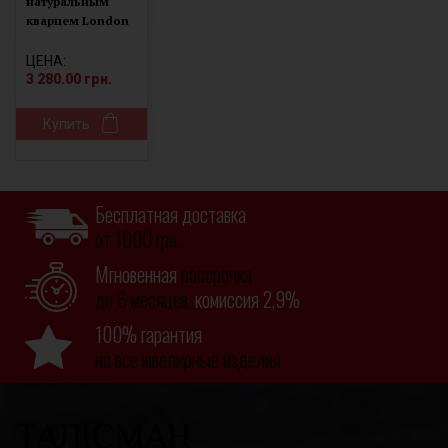
натуральным
кварцем London
blue Орабель
1336/1р QLB
ЦЕНА:
3 280.00 грн.
Купить
Бесплатная доставка
от 1000 грн.
Мгновенная
рассрочка
до 6 месяцев,
комиссия 2,9%
100% гарантия
на все ювелирные изделия