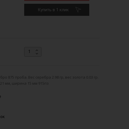
Купить в 1 клик
о 875 проба. Вес серебра 2.98 гр, вес золота 0.03 гр.
 21 мм, ширина 15 мм 915пз
е
вок