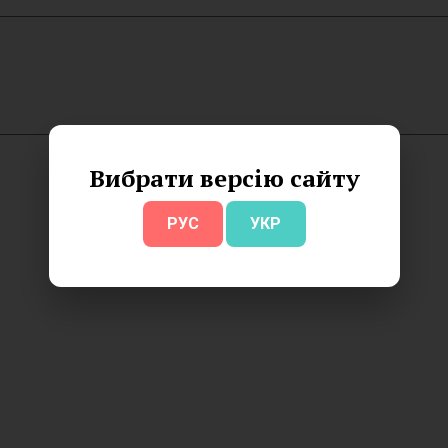
Вибрати версію сайту
РУС
УКР