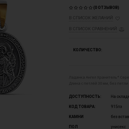
(
0 ОТЗЫВОВ
)
В СПИСОК ЖЕЛАНИЙ
В СПИСОК СРАВНЕНИЙ
КОЛИЧЕСТВО:
Ладанка Ангел Хранитель* Серебр
Длина с петлёй 30 мм, без петли
ДОСТУПНОСТЬ:
На склад
КОД ТОВАРА:
915пз
КАМНИ
без вста
ПОЛ
унисекс