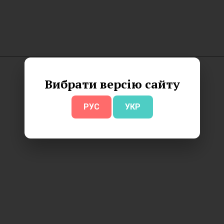
Вибрати версію сайту
РУС
УКР