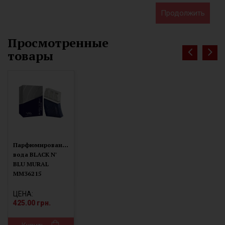
Продолжить
Просмотренные
товары
П
арфюмированая
вода BLACK N'
BLU MURAL
ММ36215
ЦЕНА:
425.00 грн.