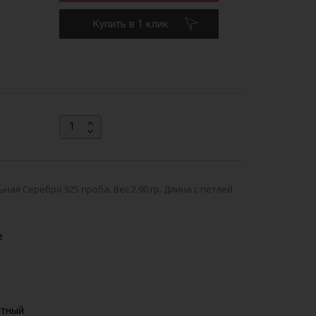
Купить в 1 клик
ая Серебро 925 проба. Вес 2.90 гр. Длина с петлей
е
етный