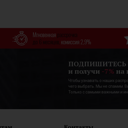
Мгновенная
рассрочка
до 6 месяцев,
комиссия 2,9%
ПОДПИШИТЕСЬ
и получи
-7%
на 
Чтобы узнавать о наших распро
чего выбрать. Мы не спамим. В
Только с самыми важными и и
нтам
Контакты