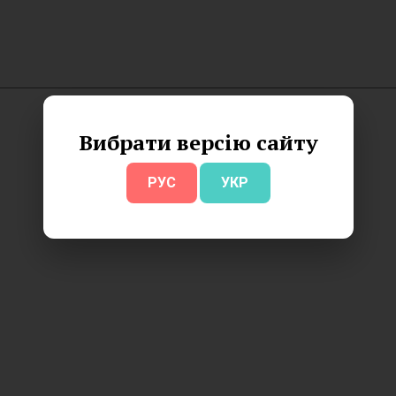
Вибрати версію сайту
РУС
УКР