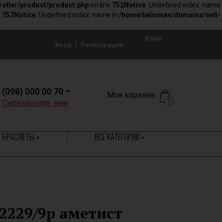
roller/product/product.php
on line
752
Notice
: Undefined index: name
e
757
Notice
: Undefined index: name in
/home/talisman/domains/svit-
Язык
|
Вход
Регистрация
(098) 000 00 70
Моя корзина:
0
Перезвоните мне
БРАСЛЕТЫ
ВСЕ КАТЕГОРИИ
2229/9р аметист