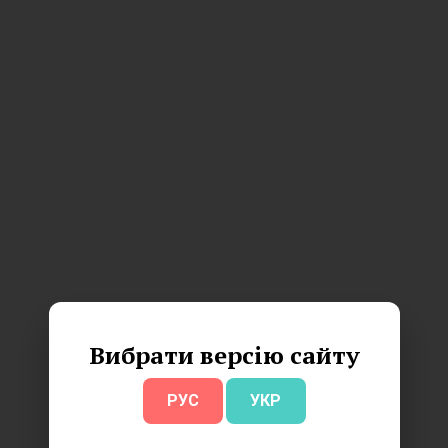
Вибрати версію сайту
РУС
УКР