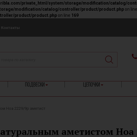
ribla.com/private_html/system/storage/modification/catalog/cont
orage/modification/catalog/controller/product/product.php
on lin
troller/product/product.php
on line
169
Контакты
ПОДВЕСКИ
ЦЕПОЧКИ
ом Ноа 2229/9р аметист
натуральным аметистом Ноа 