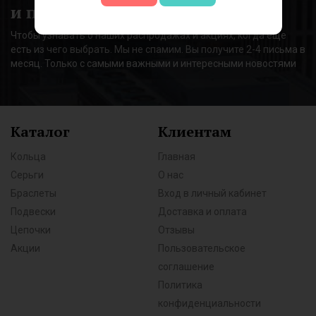
и получи
-7%
на первый заказ
Чтобы узнавать о наших распродажах и акциях, когда еще
есть из чего выбрать. Мы не спамим. Вы получите 2-4 письма в
месяц. Только с самыми важными и интересными новостями
Каталог
Клиентам
Кольца
Главная
Серьги
О нас
Браслеты
Вход в личный кабинет
Подвески
Доставка и оплата
Цепочки
Отзывы
Акции
Пользовательское
соглашение
Политика
конфиденциальности