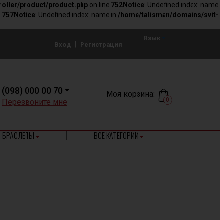
roller/product/product.php
on line
752
Notice
: Undefined index: name
e
757
Notice
: Undefined index: name in
/home/talisman/domains/svit-
Язык
|
Вход
Регистрация
(098) 000 00 70
Моя корзина:
0
Перезвоните мне
БРАСЛЕТЫ
ВСЕ КАТЕГОРИИ