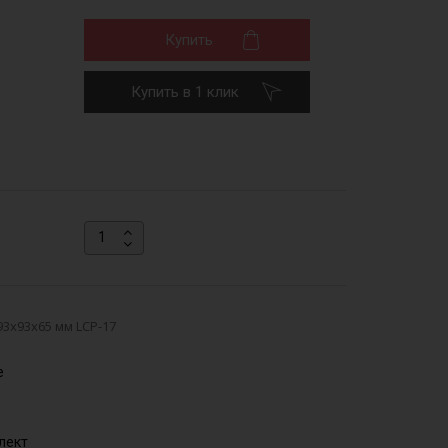
Купить
Купить в 1 клик
3х93х65 мм LCP-17
е
лект