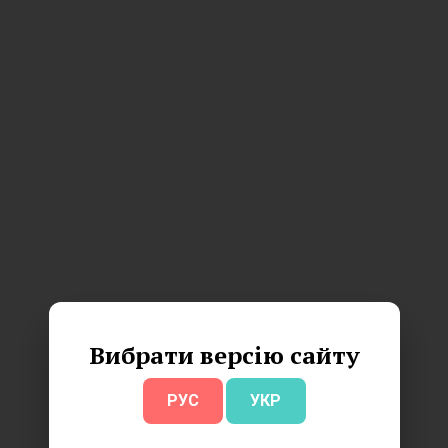
Вибрати версію сайту
РУС
УКР