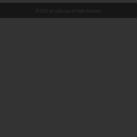
© 2019 svit-sribla.com All Rights Reserved.