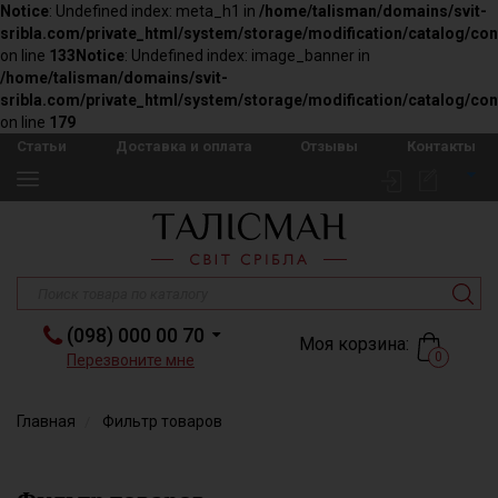
Notice
: Undefined index: meta_h1 in
/home/talisman/domains/svit-
sribla.com/private_html/system/storage/modification/catalog/con
on line
133
Notice
: Undefined index: image_banner in
/home/talisman/domains/svit-
sribla.com/private_html/system/storage/modification/catalog/con
on line
179
Статьи
Доставка и оплата
Отзывы
Контакты
(098) 000 00 70
Моя корзина:
0
Перезвоните мне
Главная
Фильтр товаров