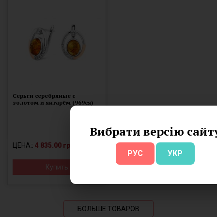
Серьги серебряные с
золотом и янтарём (969ся)
Вибрати версію сайт
ЦЕНА::
4 835.00 грн.
РУС
УКР
Купить
БОЛЬШЕ ТОВАРОВ