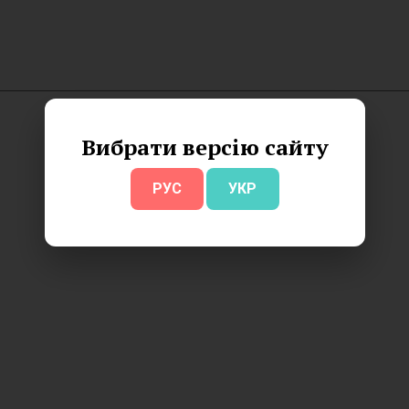
Вибрати версію сайту
РУС
УКР