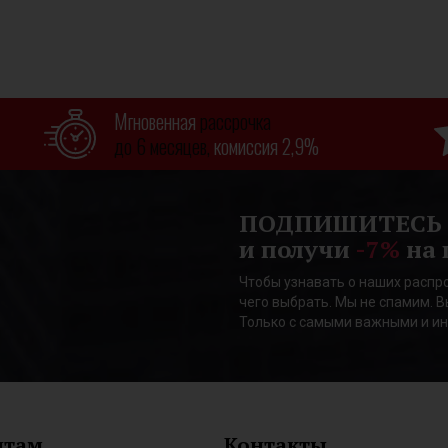
Мгновенная
рассрочка
до 6 месяцев,
комиссия 2,9%
ПОДПИШИТЕСЬ
и получи
-7%
на 
Чтобы узнавать о наших распро
чего выбрать. Мы не спамим. В
Только с самыми важными и и
нтам
Контакты