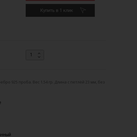
Купить в 1 клик
ро 925 проба. Вес 1.54 гр. Длина с петлёй 23 мм, без
е
анный