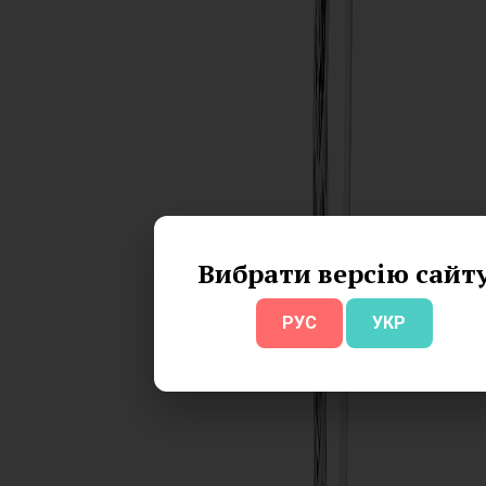
Вибрати версію сайт
РУС
УКР