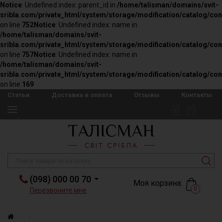
Notice
: Undefined index: parent_id in
/home/talisman/domains/svit-
sribla.com/private_html/system/storage/modification/catalog/con
on line
752
Notice
: Undefined index: name in
/home/talisman/domains/svit-
sribla.com/private_html/system/storage/modification/catalog/con
on line
757
Notice
: Undefined index: name in
/home/talisman/domains/svit-
sribla.com/private_html/system/storage/modification/catalog/con
on line
169
Статьи
Доставка и оплата
Отзывы
Контакты
(098) 000 00 70
Моя корзина:
0
Перезвоните мне