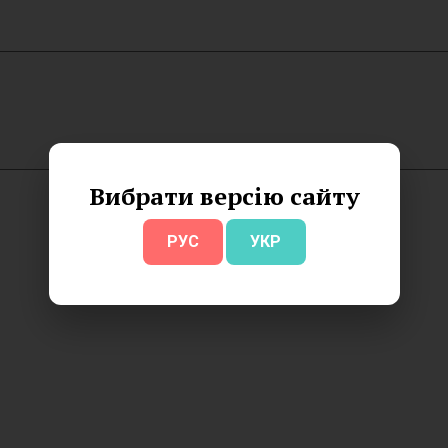
Вибрати версію сайту
РУС
УКР