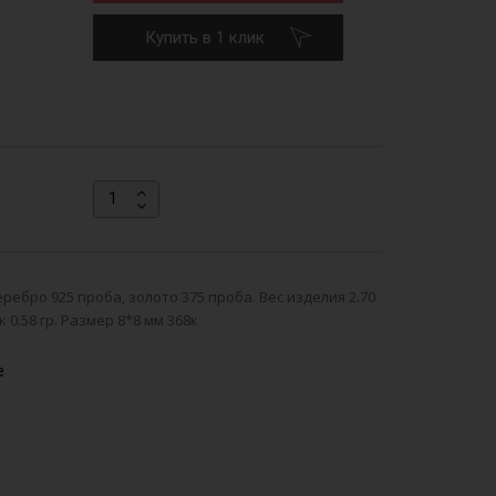
Купить в 1 клик
ребро 925 проба, золото 375 проба. Вес изделия 2.70
ок 0.58 гр. Размер 8*8 мм 368к
е