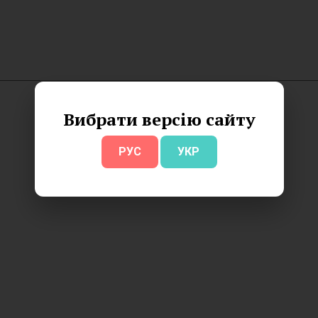
Вибрати версію сайту
РУС
УКР