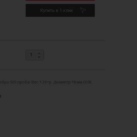
Купить в 1 клик
ро 925 проба. Вес 1.39 гр. Диаметр 18 мм 050Е
е