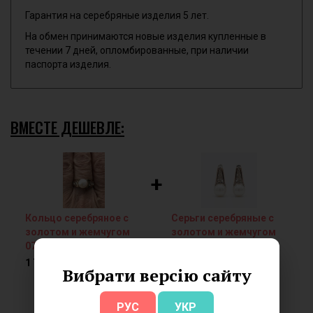
Гарантия на серебряные изделия 5 лет.
На обмен принимаются новые изделия купленные в
течении 7 дней, опломбированные, при наличии
паспорта изделия.
ВМЕСТЕ ДЕШЕВЛЕ:
+
Кольцо серебряное с
Серьги серебряные с
золотом и жемчугом
золотом и жемчугом
0712.10к
0712.10с
1 760.00 грн.
2 160.00 грн.
Вибрати версію сайту
Цена комплекта: 3 528.00 грн.
Выгода 392.00 грн.!
РУС
УКР