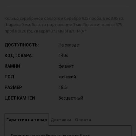
Кольцо серебряное с золотом Серебро 925 проба. Вес 3.95 гр.
Ширина 9 мм. Высота над пальцем 3 мм. Вставки: золото 375
проба (0.20 гр), квадрат 3*3 мм (4 шт) 140к*
ДОСТУПНОСТЬ:
На складе
КОД ТОВАРА:
140к
КАМНИ
фианит
ПОЛ
женский
РАЗМЕР
18.5
ЦВЕТ КАМНЕЙ
бесцветный
Гарантия на товар
Доставка
Оплата