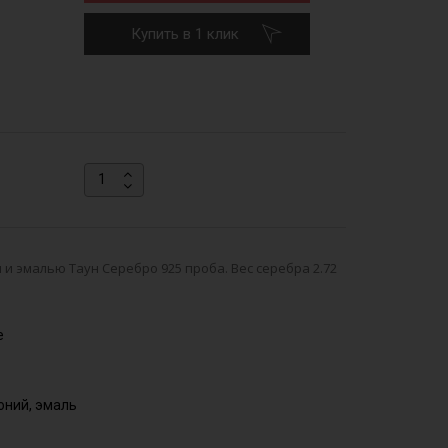
Купить в 1 клик
и эмалью Таун Серебро 925 проба. Вес серебра 2.72
е
коний, эмаль