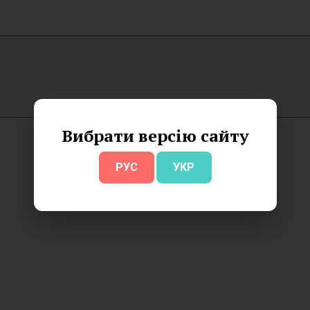
Вибрати версію сайту
РУС
УКР