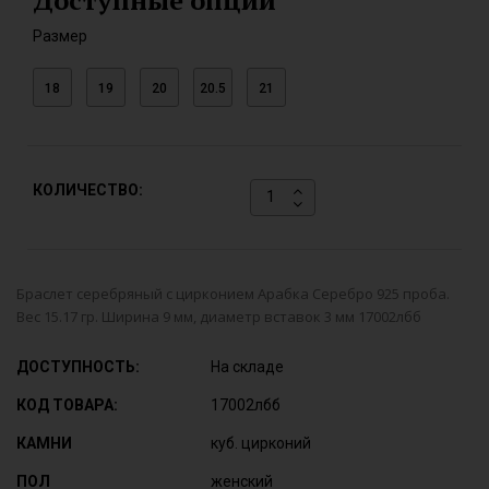
Доступные опции
Размер
18
19
20
20.5
21
КОЛИЧЕСТВО:
Браслет серебряный с цирконием Арабка Серебро 925 проба.
Вес 15.17 гр. Ширина 9 мм, диаметр вставок 3 мм 17002лбб
ДОСТУПНОСТЬ:
На складе
КОД ТОВАРА:
17002лбб
КАМНИ
куб. цирконий
ПОЛ
женский