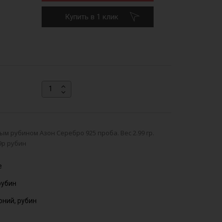
Купить в 1 клик
м рубином Азон Серебро 925 проба. Вес 2.99 гр.
9р рубин
е
рубин
оний, рубин