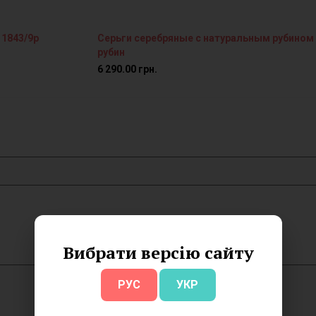
 1843/9р
Серьги серебряные с натуральным рубином 
рубин
6 290.00 грн.
Вибрати версію сайту
РУС
УКР