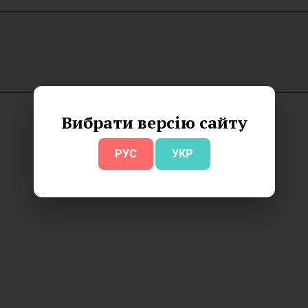
Вибрати версію сайту
РУС
УКР