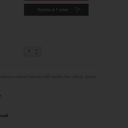
Купить в 1 клик
Крокус новый Серебро 925 проба. Вес 3.84 гр. Длина
е
коний