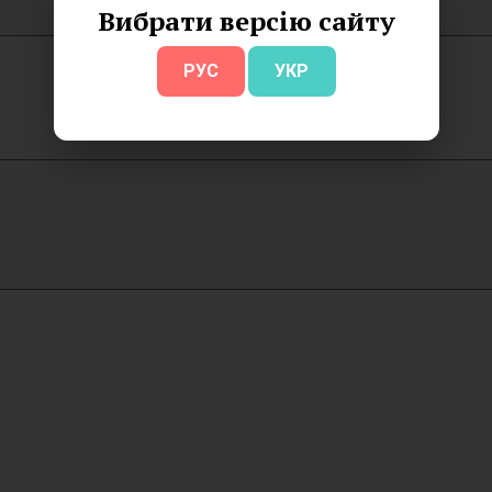
Вибрати версію сайту
РУС
УКР