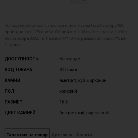
Кольцо серебряное с золотом и аметистом Ода Серебро 925
проба, золото 375 проба. Общий вес 3.38 гр. Вес золота 0.096 гр,
вес серебра 3.085 гр. Размер 14*10 мм, размер вставки 7*5 мм
311/ам к
ДОСТУПНОСТЬ:
На складе
КОД ТОВАРА:
311/ам к
КАМНИ
аметист, куб. цирконий
ПОЛ
женский
РАЗМЕР
16.5
ЦВЕТ КАМНЕЙ
бесцветный, сиреневый
Гарантия на товар
Доставка
Оплата