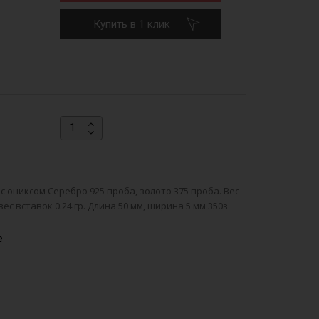
Купить в 1 клик
с ониксом Серебро 925 проба, золото 375 проба. Вес
 вес вставок 0.24 гр. Длина 50 мм, ширина 5 мм 350з
е