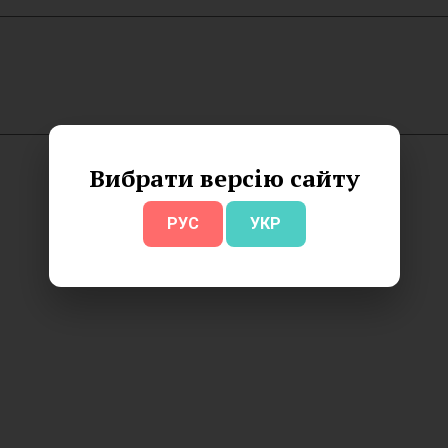
Вибрати версію сайту
РУС
УКР