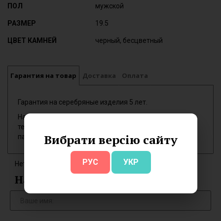
ПОЛ
мужской
РАЗМЕР
19.5
ЦВЕТ КАМНЕЙ
черный, бесцветный
Гарантия на товар
Доставка
Оплата
Гарантия на серебряные изделия 5 лет.
На обмен принимаются новые изделия купленные в
течении 7 дней, опломбированные, при наличии
Вибрати версію сайту
паспорта изделия.
РУС
УКР
Нет отзывов об этом товаре.
Написать отзыв