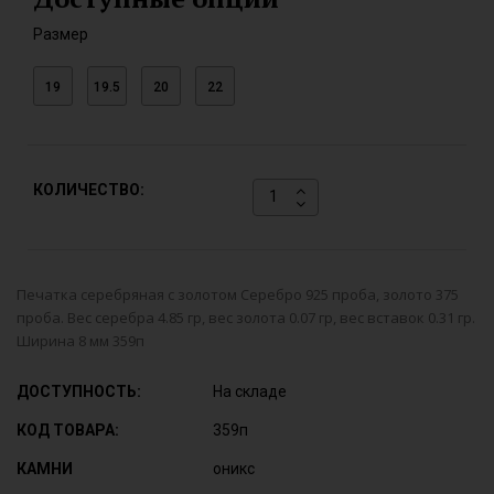
Размер
19
19.5
20
22
КОЛИЧЕСТВО:
Печатка серебряная с золотом Серебро 925 проба, золото 375
проба. Вес серебра 4.85 гр, вес золота 0.07 гр, вес вставок 0.31 гр.
Ширина 8 мм 359п
ДОСТУПНОСТЬ:
На складе
КОД ТОВАРА:
359п
КАМНИ
оникс