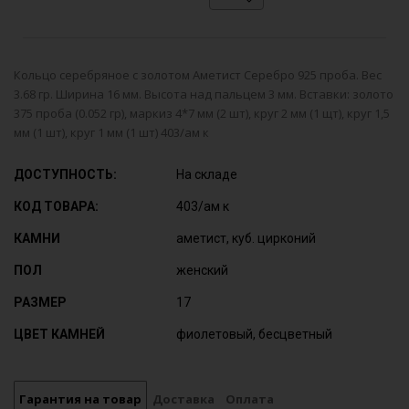
Кольцо серебряное с золотом Аметист Серебро 925 проба. Вес
3.68 гр. Ширина 16 мм. Высота над пальцем 3 мм. Вставки: золото
375 проба (0.052 гр), маркиз 4*7 мм (2 шт), круг 2 мм (1 щт), круг 1,5
мм (1 шт), круг 1 мм (1 шт) 403/ам к
ДОСТУПНОСТЬ:
На складе
КОД ТОВАРА:
403/ам к
КАМНИ
аметист, куб. цирконий
ПОЛ
женский
РАЗМЕР
17
ЦВЕТ КАМНЕЙ
фиолетовый, бесцветный
Гарантия на товар
Доставка
Оплата