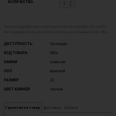
КОЛИЧЕСТВО:
Печатка серебряная с золотом и ониксом Серебро 925 проба.
Вес серебра 5.04 гр, вес золота 0.10 гр, вес вставки 0.24 гр. 482з
ДОСТУПНОСТЬ:
На складе
КОД ТОВАРА:
482з
КАМНИ
оникс им.
ПОЛ
мужской
РАЗМЕР
22
ЦВЕТ КАМНЕЙ
чёрный
Гарантия на товар
Доставка
Оплата