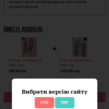
течении 7 дней, опломбированные, при наличии
паспорта изделия.
ВМЕСТЕ ДЕШЕВЛЕ:
+
Кольцо серебряное
Серьги серебряные
7002.10к
7002.10с
590.00 грн.
1 010.00 грн.
Цена комплекта: 1 440.00 грн.
Выгода 160.00 грн.!
Вибрати версію сайту
Добавить в корзину
РУС
УКР