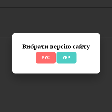
Вибрати версію сайту
РУС
УКР