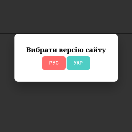
Вибрати версію сайту
РУС
УКР