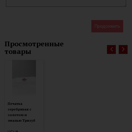
Продолжить
Просмотренные
товары
Печатка
серебряная с
золотом и
эмалью Тризуб
(900з)