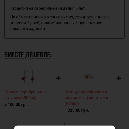
Гарантия на серебряные изделия 5 лет.
На обмен принимаются новые изделия купленные в
течении 7 дней, опломбированные, при наличии
паспорта изделия.
ВМЕСТЕ ДЕШЕВЛЕ:
+
+
Серьги серебряные с
Кольцо серебряное с
янтарём (904ся)
янтарем и фианитами
(904кя)
2 100.00 грн.
1 325.00 грн.