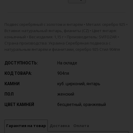
Подвес серебряный с золотом и янтарём • Металл: серебро 925 •
Вставки: натуральный янтарь, фианиты (CZ) • Цвет янтаря:
коньячный • Вес изделия: 1,15 г • Производитель: SVITOZAR •
Страна производства: Украина Серебряная подвеска с
натуральным янтарём и фианитами, серебро 925 Стил 904пя
ДОСТУПНОСТЬ:
На складе
КОД ТОВАРА:
904пя
КАМНИ
куб. цирконий, янтарь
ПОЛ
женский
ЦВЕТ КАМНЕЙ
бесцветный, оранжевый
Гарантия на товар
Доставка
Оплата