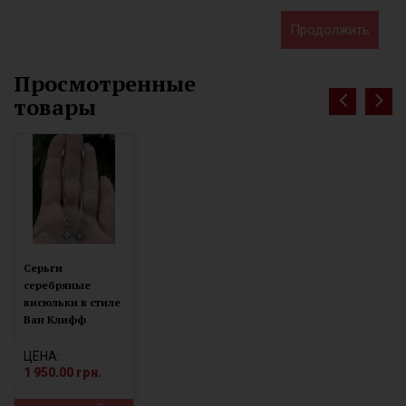
Продолжить
Просмотренные
товары
Серьги
серебряные
висюльки в стиле
Ван Клифф
9520405б
ЦЕНА:
1 950.00 грн.