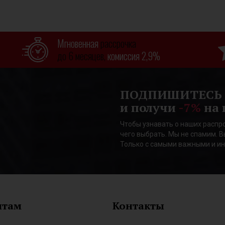
Мгновенная
рассрочка
до 6 месяцев,
комиссия 2,9%
ПОДПИШИТЕСЬ
и получи
-7%
на 
Чтобы узнавать о наших распро
чего выбрать. Мы не спамим. В
Только с самыми важными и и
нтам
Контакты