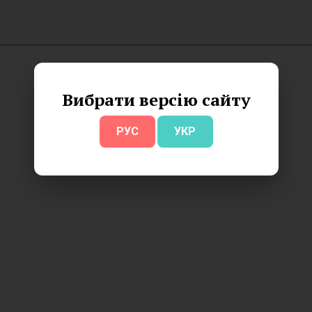
Вибрати версію сайту
РУС
УКР