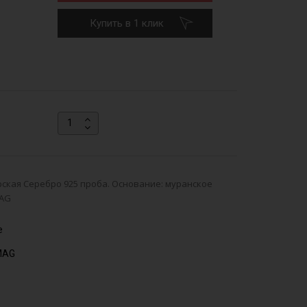
Купить в 1 клик
ская Серебро 925 проба. Основание: муранское
MAG
е
MAG