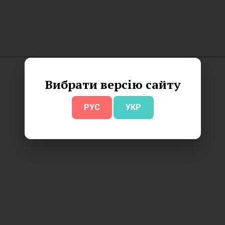
Вибрати версію сайту
РУС
УКР