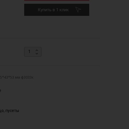
Купить в 1 клик
5*43*53 мм ф3033к
е
цо, пусеты