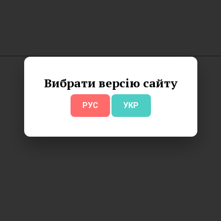
Вибрати версію сайту
РУС
УКР