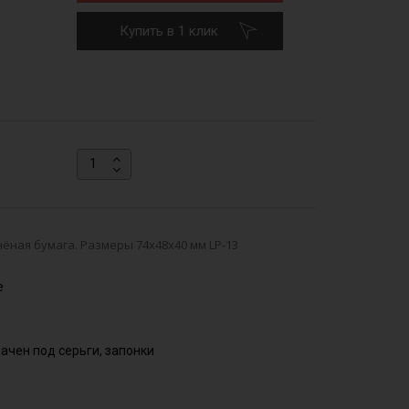
Купить в 1 клик
нёная бумага. Размеры 74х48х40 мм LP-13
е
ачен под серьги, запонки