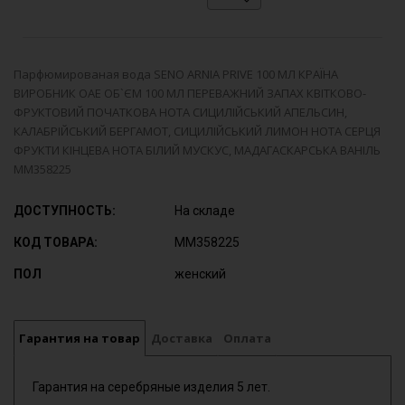
Парфюмированая вода SENO ARNIA PRIVE 100 МЛ КРАЇНА
ВИРОБНИК ОАЕ ОБ`ЄМ 100 МЛ ПЕРЕВАЖНИЙ ЗАПАХ КВІТКОВО-
ФРУКТОВИЙ ПОЧАТКОВА НОТА СИЦИЛІЙСЬКИЙ АПЕЛЬСИН,
КАЛАБРІЙСЬКИЙ БЕРГАМОТ, СИЦИЛІЙСЬКИЙ ЛИМОН НОТА СЕРЦЯ
ФРУКТИ КІНЦЕВА НОТА БІЛИЙ МУСКУС, МАДАГАСКАРСЬКА ВАНІЛЬ
MM358225
ДОСТУПНОСТЬ:
На складе
КОД ТОВАРА:
MM358225
ПОЛ
женский
Гарантия на товар
Доставка
Оплата
Гарантия на серебряные изделия 5 лет.