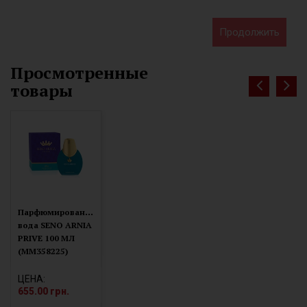
Продолжить
Просмотренные
товары
П
арфюмированая
вода SENO ARNIA
PRIVE 100 МЛ
(MM358225)
ЦЕНА:
655.00 грн.