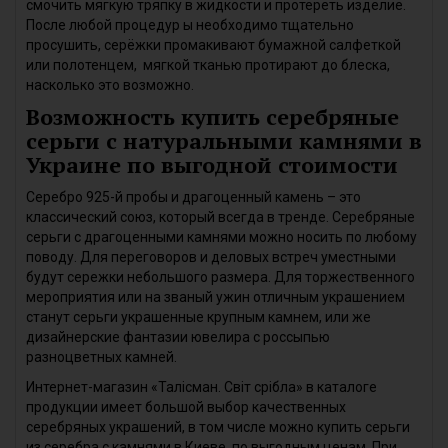
смочить мягкую тряпку в жидкости и протереть изделие.
После любой процедур ы необходимо тщательно
просушить, серёжки промакивают бумажной салфеткой
или полотенцем, мягкой тканью протирают до блеска,
насколько это возможно.
Возможность купить серебряные
серьги с натуральными камнями в
Украине по выгодной стоимости
Серебро 925-й пробы и драгоценный камень – это
классический союз, который всегда в тренде. Серебряные
серьги с драгоценными камнями можно носить по любому
поводу. Для переговоров и деловых встреч уместными
будут сережки небольшого размера. Для торжественного
мероприятия или на званый ужин отличным украшением
станут серьги украшенные крупным камнем, или же
дизайнерские фантазии ювелира с россыпью
разноцветных камней.
Интернет-магазин «Талісман. Світ срібла» в каталоге
продукции имеет большой выбор качественных
серебряных украшений, в том числе можно купить серьги
из серебра с камнями в Киеве, по выгодным ценам. При