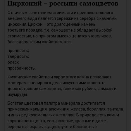
Цирконий – россыпи самоцветов
Отличным сочетанием стоимости и привлекательного
внешнего вида является сережки из серебра с камнями
циркония. Циркон – это драгоценный камень
третьего порядка, т.е. самоцвет не обладает высокой
стоимостью, но при этом высоко ценится у ювелиров,
благодаря таким свойствам, как:
прочность;
твердость;
блеск;
прозрачность.
Физические свойства и окрас этого камня позволяют
мастерам ювелирного дела искусно имитировать
дорогостоящие самоцветы, такие как рубины, алмазы и
изумруды.
Богатая цветовая палитра минерала достигается
примесями кальция, алюминия, железа, бериллия, тантала
и иных редкоземельных металлов. В природе есть камни
коричневого цвета, есть розовые, красные и даже
сероватые окрасы, существуют и бесцветные