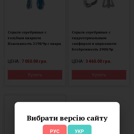
Серьги серебряные с
Серьги серебряные с
голубым кварцем
гидротермальным
Изысканость 2198/9р г кварц
сапфиром и цирконием
Безбрежность 2900/9р
сапфир
ЦЕНА::
7 050.00 грн.
ЦЕНА::
3 460.00 грн.
Купить
Купить
Вибрати версію сайту
РУС
УКР