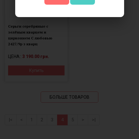
Серьги серебряные с
зелёным кварцем и
цирконием С любовью
2427/9р з кварц
ЦЕНА::
3 190.00 грн.
Купить
БОЛЬШЕ ТОВАРОВ
|<
<
1
2
3
4
5
>
>|