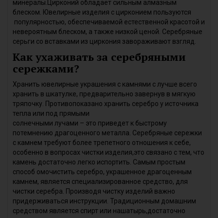
минералы.Цирконий обладает сильным алмазным
блеском. Ювелирные изделия с цирконием пользуются
популярностью, обеспечиваемой естественной красотой и
невероятным блеском, а также низкой ценой. Серебряные
серьги со вставками из циркония завораживают взгляд.
Как ухаживать за серебряными
сережками?
Хранить ювелирные украшения с камнями с лучше всего
хранить в шкатулке, предварительно завернув в мягкую
тряпочку. Противопоказано хранить серебро у источника
тепла или под прямыми
солнечными лучами – это приведет к быстрому
потемнению драгоценного металла. Серебряные сережки
с камнем требуют более трепетного отношения к себе,
особенно в вопросах чистки изделия,это связано с тем, что
камень достаточно легко испортить. Самым простым
способ омочистить серебро, украшенное драгоценным
камнем, является специализированное средство, для
чистки серебра. Производя чистку изделий важно
придерживаться инструкции. Традиционным домашним
средством является спирт или нашатырь,достаточно