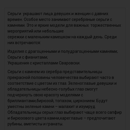
Серьги украшают лица девушек и женщин с давних
времен. Особое место занимают серебряные серьги с
камнями. Это и яркие модели для важных торжественных
мероприятий или небольшие
сережки с маленьким камешком на каждый день. Среди
них встречаются:
Изделия с драгоценными и полудрагоценными камнями;
Серьги с фианитами;
Украшения с кристаллами Сваровски.
Серьги с камнем из серебра представительницы
прекрасной половины человечества выбирают часто в
соответствие с цветом их глаз. Зеленоглазые девушки и
обладательницы небесно-голубых глаз смогут
подчеркнуть свою красоту моделями с
бриллиантами,бирюзой, топазом, цирконием. Будут
уместны зеленые камни – малахит и изумруд.
Обладательницы серых глаз выбирают чаще всего сапфир
и бирюзового цвета камни,кареглазые – предпочитают
рубины, аметисты и гранаты.