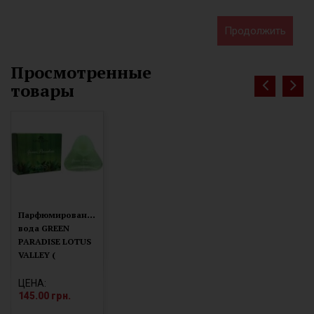
Продолжить
Просмотренные
товары
П
арфюмированая
вода GREEN
PARADISE LOTUS
VALLEY (
MM32026)
ЦЕНА:
145.00 грн.