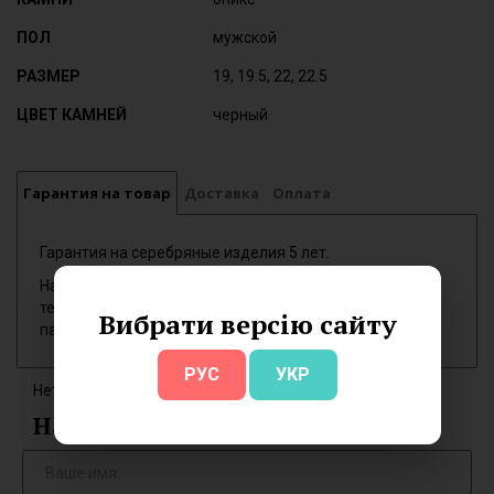
ПОЛ
мужской
РАЗМЕР
19, 19.5, 22, 22.5
ЦВЕТ КАМНЕЙ
черный
Гарантия на товар
Доставка
Оплата
Гарантия на серебряные изделия 5 лет.
На обмен принимаются новые изделия купленные в
течении 7 дней, опломбированные, при наличии
Вибрати версію сайту
паспорта изделия.
РУС
УКР
Нет отзывов об этом товаре.
Написать отзыв