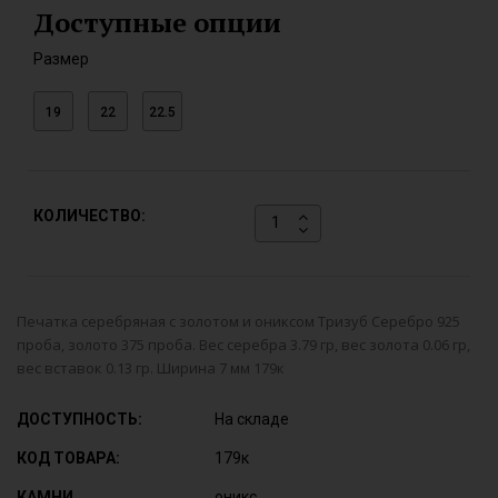
Доступные опции
Размер
19
22
22.5
КОЛИЧЕСТВО:
Печатка серебряная с золотом и ониксом Тризуб Серебро 925
проба, золото 375 проба. Вес серебра 3.79 гр, вес золота 0.06 гр,
вес вставок 0.13 гр. Ширина 7 мм 179к
ДОСТУПНОСТЬ:
На складе
КОД ТОВАРА:
179к
КАМНИ
оникс