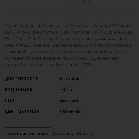
Подвес серебряный с позолотой Руна Соулу Серебро 925 проба.
Вес 5.79 гр. Длина с петлёй 40 мм, без петли 30 мм, ширина 22 мм
Руна Соулу (Сол, Совіло) в Старшем Футарке – символ солнца,
силы, победы и успеха. Она также ассоциируется с внутренней
гармонией, целостностью, и достижением целей. Руна Соулу
помогает обрести уверенность, найти выход из сложных
ситуаций, и раскрыть свой потенциал. 7379з
ДОСТУПНОСТЬ:
На складе
КОД ТОВАРА:
7379з
ПОЛ
мужской
ЦВЕТ МЕТАЛЛА
чернёный
Гарантия на товар
Доставка
Оплата