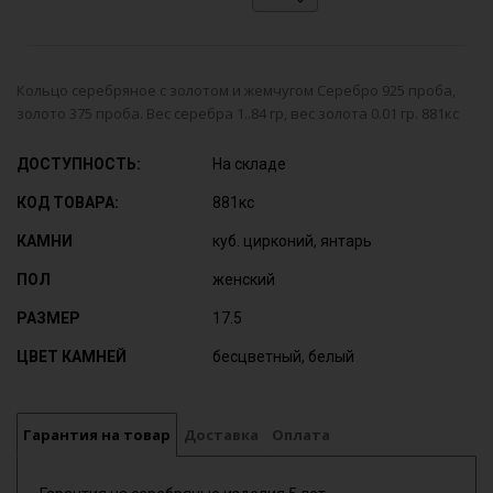
Кольцо серебряное с золотом и жемчугом Серебро 925 проба,
золото 375 проба. Вес серебра 1..84 гр, вес золота 0.01 гр. 881кс
ДОСТУПНОСТЬ:
На складе
КОД ТОВАРА:
881кс
КАМНИ
куб. цирконий, янтарь
ПОЛ
женский
РАЗМЕР
17.5
ЦВЕТ КАМНЕЙ
бесцветный, белый
Гарантия на товар
Доставка
Оплата