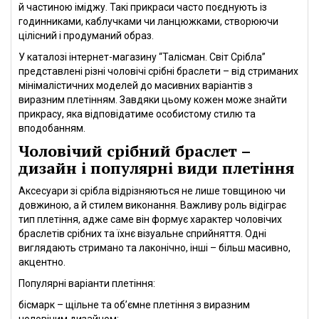
й частиною іміджу. Такі прикраси часто поєднують із
годинниками, каблучками чи ланцюжками, створюючи
цілісний і продуманий образ.
У каталозі інтернет-магазину “Талісман. Світ Срібла”
представлені різні чоловічі срібні браслети – від стриманих
мінімалістичних моделей до масивних варіантів з
виразним плетінням. Завдяки цьому кожен може знайти
прикрасу, яка відповідатиме особистому стилю та
вподобанням.
Чоловічий срібний браслет –
дизайн і популярні види плетіння
Аксесуари зі срібла відрізняються не лише товщиною чи
довжиною, а й стилем виконання. Важливу роль відіграє
тип плетіння, адже саме він формує характер чоловічих
браслетів срібних та їхнє візуальне сприйняття. Одні
виглядають стримано та лаконічно, інші – більш масивно,
акцентно.
Популярні варіанти плетіння:
бісмарк – щільне та об’ємне плетіння з виразним