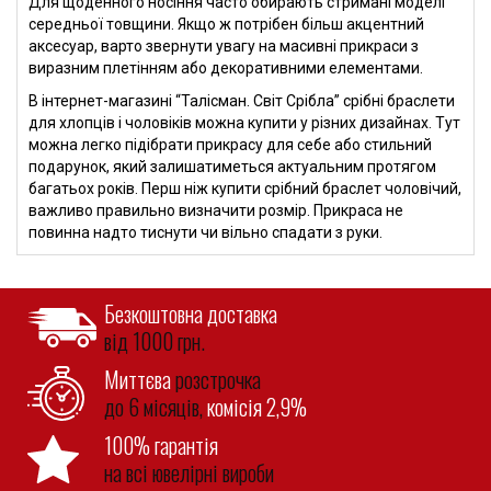
Для щоденного носіння часто обирають стримані моделі
середньої товщини. Якщо ж потрібен більш акцентний
аксесуар, варто звернути увагу на масивні прикраси з
виразним плетінням або декоративними елементами.
В інтернет-магазині “Талісман. Світ Срібла” срібні браслети
для хлопців і чоловіків можна купити у різних дизайнах. Тут
можна легко підібрати прикрасу для себе або стильний
подарунок, який залишатиметься актуальним протягом
багатьох років. Перш ніж купити срібний браслет чоловічий,
важливо правильно визначити розмір. Прикраса не
повинна надто тиснути чи вільно спадати з руки.
Безкоштовна доставка
від 1000 грн.
Миттєва
розстрочка
до 6 місяців,
комісія 2,9%
100% гарантія
на всі ювелірні вироби