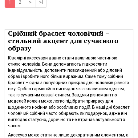
1
2
>
>|
Срібний браслет чоловічий –
стильний акцент для сучасного
образу
Ювелірні аксесуари давно стали важливою частиною
стилю чоловіків. Вони допомагають підкреслити
індивідуальність, доповнити повсякденний або діловий
образ і зробити його більш виразним. Саме тому срібний
браслет – одна з популярних прикрас для чоловіків різного
віку. Срібло гармонійно виглядає як із класичним одягом,
так і з сучасним casual-стилем. Завдяки різноманіттю
моделей кожен може легко підібрати прикрасу для
щоденного носіння або особливих подій. В наші дні браслет
чоловічий срібний часто обирають як подарунок, адже він
виглядає статусно, доречно та не втрачає актуальності з
часом.
Аксесуар може стати не лише декоративним елементом, а