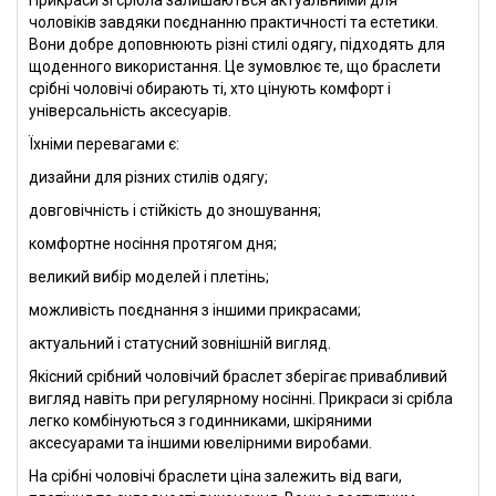
Прикраси зі срібла залишаються актуальними для
чоловіків завдяки поєднанню практичності та естетики.
Вони добре доповнюють різні стилі одягу, підходять для
щоденного використання. Це зумовлює те, що браслети
срібні чоловічі обирають ті, хто цінують комфорт і
універсальність аксесуарів.
Їхніми перевагами є:
дизайни для різних стилів одягу;
довговічність і стійкість до зношування;
комфортне носіння протягом дня;
великий вибір моделей і плетінь;
можливість поєднання з іншими прикрасами;
актуальний і статусний зовнішній вигляд.
Якісний срібний чоловічий браслет зберігає привабливий
вигляд навіть при регулярному носінні. Прикраси зі срібла
легко комбінуються з годинниками, шкіряними
аксесуарами та іншими ювелірними виробами.
На срібні чоловічі браслети ціна залежить від ваги,