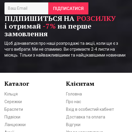
ПІДПИСАТИСЯ
ПІДПИШИТЬСЯ НА
РОЗСИЛКУ
і отримай
-7%
на перше
замовлення
Щоб дізнаватися про наші розпродажі та акції, коли ще є з
чого вибрати. Ми не спамимо. Ви отримаєте 2-4 листи на
місяць. Тільки з найважливішими та найцікавішими новинами
Каталог
Клієнтам
Кільця
Головна
Сережки
Про нас
Браслети
Вхід в особистий кабінет
Підвіски
Доставка та оплата
Ланцюжки
Відгуки