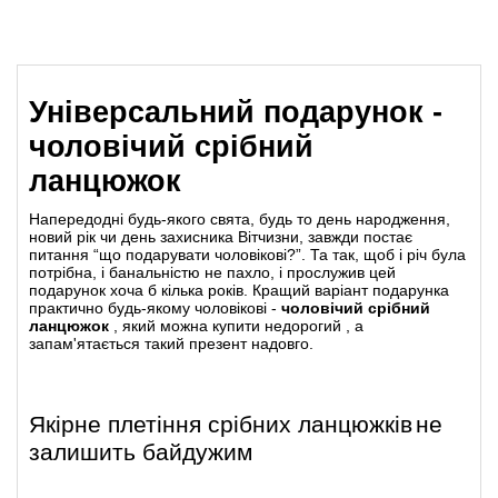
Універсальний подарунок -
чоловічий срібний
ланцюжок
Напередодні будь-якого свята, будь то день народження,
новий рік чи день захисника Вітчизни, завжди постає
питання “що подарувати чоловікові?”. Та так, щоб і річ була
потрібна, і банальністю не пахло, і прослужив цей
подарунок хоча б кілька років. Кращий варіант подарунка
практично будь-якому чоловікові -
чоловічий срібний
ланцюжок
, який можна
купити недорогий
,
а
запам'ятається такий презент надовго.
Якірне плетіння срібних ланцюжків
не
залишить байдужим