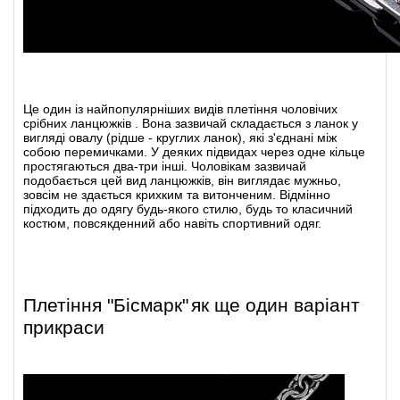
Це один із найпопулярніших видів
плетіння чоловічих
срібних ланцюжків
. Вона зазвичай складається з ланок у
вигляді овалу (рідше - круглих ланок), які з'єднані між
собою перемичками. У деяких підвидах через одне кільце
простягаються два-три інші. Чоловікам зазвичай
подобається цей вид ланцюжків, він виглядає мужньо,
зовсім не здається крихким та витонченим. Відмінно
підходить до одягу будь-якого стилю, будь то класичний
костюм, повсякденний або навіть спортивний одяг.
Плетіння "Бісмарк"
як ще один варіант
прикраси