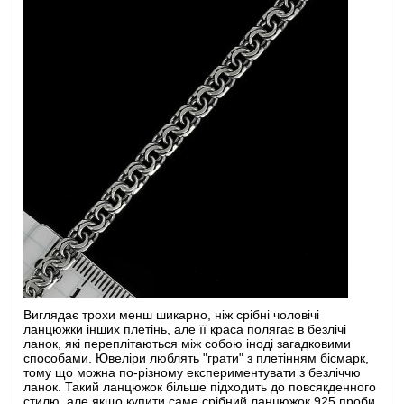
Виглядає трохи менш шикарно, ніж
срібні чоловічі
ланцюжки
інших плетінь, але її краса полягає в безлічі
ланок, які переплітаються між собою іноді загадковими
способами. Ювеліри люблять "грати" з
плетінням бісмарк,
тому що можна по-різному експериментувати з безліччю
ланок. Такий ланцюжок більше підходить до повсякденного
стилю, але якщо
купити саме
срібний ланцюжок 925 проби