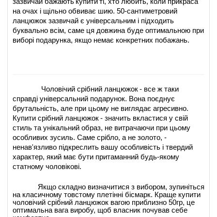
зазвичай бажають
купити
ті, хто любить, коли прикраса 
на очах і щільно обвиває шию. 50-сантиметровий 
ланцюжок зазвичай є універсальним і підходить 
буквально всім, саме ця довжина буде оптимальною при 
виборі подарунка, якщо немає конкретних побажань.
Чоловічий срібний ланцюжок
- все ж таки 
справді універсальний подарунок. Вона поєднує 
брутальність, але при цьому не виглядає агресивно.
Купити срібний ланцюжок
- значить вкластися у свій 
стиль та унікальний образ, не витрачаючи при цьому 
особливих зусиль. Саме срібло, а не золото, - 
ненав'язливо підкреслить вашу особливість і твердий 
характер, який має бути притаманний будь-якому 
статному чоловікові.
Якщо складно визначитися з вибором, зупиніться 
на класичному товстому плетінні бісмарк. Краще купити 
чоловічий срібний ланцюжок вагою приблизно 50гр, це 
оптимальна вага виробу, щоб власник почував себе 