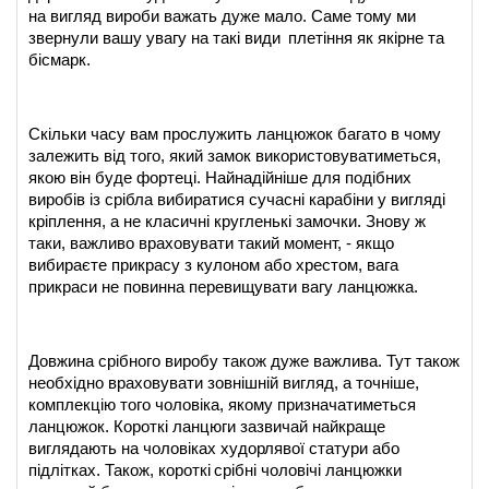
на вигляд вироби важать дуже мало. Саме тому ми 
звернули вашу увагу на такі види
плетіння як якірне та 
бісмарк.
Скільки часу вам прослужить ланцюжок багато в чому 
залежить від того, який замок використовуватиметься, 
якою він буде фортеці. Найнадійніше для подібних 
виробів із срібла вибиратися сучасні карабіни у вигляді 
кріплення, а не класичні кругленькі замочки. Знову ж 
таки, важливо враховувати такий момент, - якщо 
вибираєте прикрасу з кулоном або хрестом, вага 
прикраси не повинна перевищувати вагу ланцюжка.
Довжина срібного виробу також дуже важлива. Тут також 
необхідно враховувати зовнішній вигляд, а точніше, 
комплекцію того чоловіка, якому призначатиметься 
ланцюжок. Короткі ланцюги зазвичай найкраще 
виглядають на чоловіках худорлявої статури або 
підлітках. Також, короткі
срібні чоловічі ланцюжки