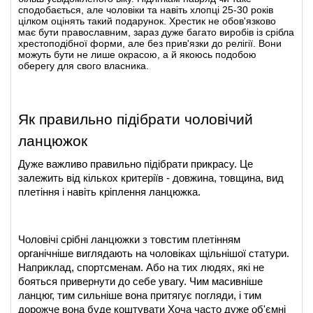
сподобається, але чоловіки та навіть хлопці 25-30 років
цілком оцінять такий подарунок. Хрестик не обов'язково
має бути православним, зараз дуже багато виробів із срібла
хрестоподібної форми, але без прив'язки до релігії. Вони
можуть бути не лише окрасою, а й якоюсь подобою
оберегу для свого власника.
Як правильно підібрати чоловічий 
ланцюжок
Дуже важливо правильно підібрати прикрасу. Це 
залежить від кількох критеріїв - довжина, товщина, вид 
плетіння і навіть кріплення ланцюжка.
Чоловічі срібні ланцюжки з товстим плетінням
органічніше виглядають на чоловіках щільнішої статури. 
Наприклад, спортсменам. Або на тих людях, які не 
бояться привернути до себе увагу. Чим масивніше 
ланцюг, тим сильніше вона притягує погляди, і тим 
дорожче вона буде коштувати Хоча часто дуже об'ємні 