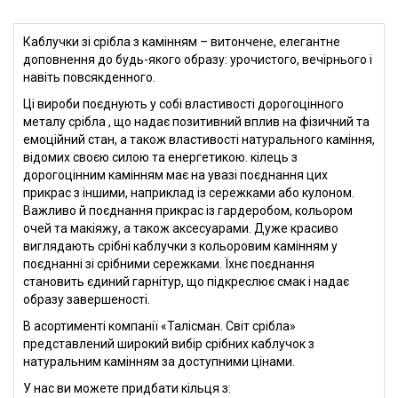
Каблучки зі срібла з камінням – витончене, елегантне
доповнення до будь-якого образу: урочистого, вечірнього і
навіть повсякденного.
Ці вироби поєднують у собі властивості дорогоцінного
металу срібла , що надає позитивний вплив на фізичний та
емоційний стан, а також властивості натурального каміння,
відомих своєю силою та енергетикою. кілець з
дорогоцінним камінням має на увазі поєднання цих
прикрас з іншими, наприклад із сережками або кулоном.
Важливо й поєднання прикрас із гардеробом, кольором
очей та макіяжу, а також аксесуарами. Дуже красиво
виглядають срібні каблучки з кольоровим камінням у
поєднанні зі срібними сережками. Їхнє поєднання
становить єдиний гарнітур, що підкреслює смак і надає
образу завершеності.
В асортименті компанії «Талісман. Світ срібла»
представлений широкий вибір срібних каблучок з
натуральним камінням за доступними цінами.
У нас ви можете придбати кільця з: