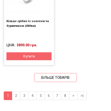
Кільце срібне із золотом та
бурштином (880кя)
ЦІНА::
3890.00 грн.
Купити
БІЛЬШЕ ТОВАРІВ
1
2
3
4
5
6
7
8
>
>|