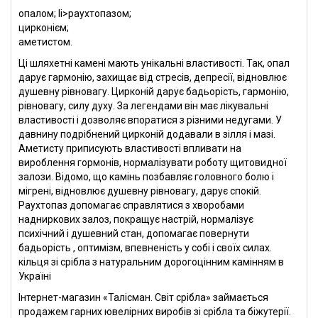
опалом; li>раухтопазом;
цирконієм;
аметистом.
Ці шляхетні камені мають унікальні властивості. Так, опал
дарує гармонію, захищає від стресів, депресії, відновлює
душевну рівновагу. Цирконій дарує бадьорість, гармонію,
рівновагу, силу духу. За легендами він має лікувальні
властивості і дозволяє впоратися з різними недугами. У
давнину подрібнений цирконій додавали в зілля і мазі.
Аметисту приписують властивості впливати на
вироблення гормонів, нормалізувати роботу щитовидної
залози. Відомо, що камінь позбавляє головного болю і
мігрені, відновлює душевну рівновагу, дарує спокій.
Раухтопаз допомагає справлятися з хворобами
надниркових залоз, покращує настрій, нормалізує
психічний і душевний стан, допомагає повернути
бадьорість , оптимізм, впевненість у собі і своїх силах.
кільця зі срібла з натуральним дорогоцінним камінням в
Україні
Інтернет-магазин «Талісман. Світ срібла» займається
продажем гарних ювелірних виробів зі срібла та біжутерії.