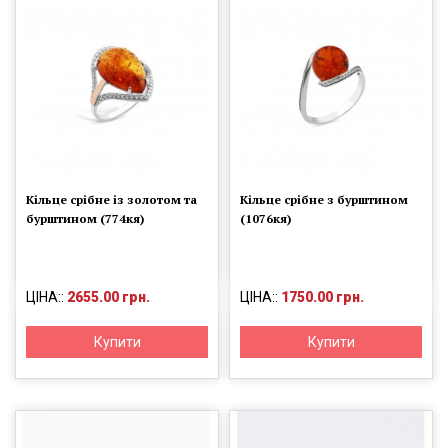
Кільце срібне із золотом та
Кільце срібне з бурштином
бурштином (774кя)
(1076кя)
ЦІНА::
2655.00 грн.
ЦІНА::
1750.00 грн.
Купити
Купити