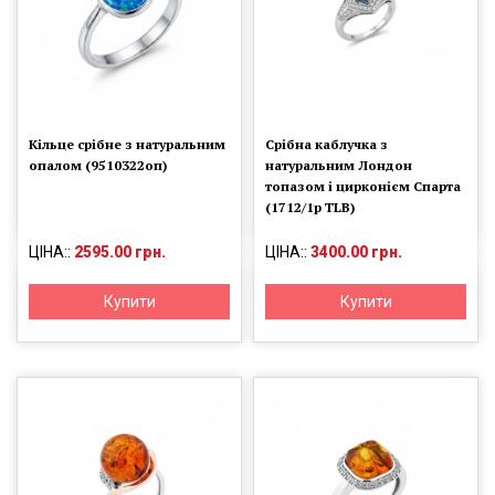
Кільце срібне з натуральним
Срібна каблучка з
опалом (9510322оп)
натуральним Лондон
топазом і цирконієм Спарта
(1712/1р ТLB)
ЦІНА::
2595.00 грн.
ЦІНА::
3400.00 грн.
Купити
Купити