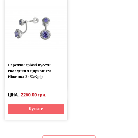
Сережки срібні пусети-
гвоздики з цирконієм
Ніжинка 2432/9рф
ЦІНА::
2260.00 грн.
Купити