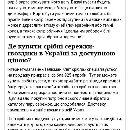
виріб варто врахувати його вагу. Важкі пусети будуть
відтягувати мочку вуха, обтяжувати її, що викликає
дискомфорт. Варто бути уважними тим, хто любить білі
пусети. Білий колір сережок підступний і в деяких випадках
може підкреслити втому очей (почервоніння або темні
кола), а також колір обличчя. Ідеальним вибором білі
пусети стануть для вбрання нареченої.
Де купити срібні сережки-
гвоздики в Україні за доступною
ціною?
Інтернет-магазин «Талісман. Світ срібла» спеціалізується
на продажу прикрас зі срібла 925-ї проби. Тут ви можете
купити срібні пусети, а також придбати різні види красивої
біжутерії, а також вироби зі срібла та срібла з позолотою.
Асортименти прикрас постійно поповнюється новинками.
Для вдалої покупки потрібно всього лише вибрати з
каталогу пару сережок, що сподобалася. Доставку
замовлень ми здійснюємо по всій Україні.
Ціна срібних гвоздиків у вуха, які ви можете у нас придбати,
залежить від того, який камінь використовується як