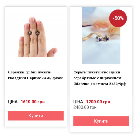
-50%
Сережки срібні пусети-
Серьги пусеты-гвоздики
гвоздики Нарцис 2430/9ркон
серебряные с цирконием
Яблочко с камнем 2452/9рф
ЦІНА::
1610.00 грн.
ЦІНА::
1200.00 грн.
2400.00 грн.
Купити
Купити