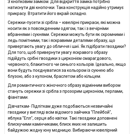
З кнопковим замком. Для відкриття замка потрібно
натиснути дві кнопочки. Така конструкція надійно утримує
прикрасу. Втратити його вкрай складно.
Сережки-пусети зі срібла – ювелірні прикраси, які можна
носити як з повсякденним одягом, так і з вечірніми
вбраннями і сукнями. Сережки можуть бути як скромними і
ледь помітними, так і яскравими деталями образу, що
привертають увагу до обличчя і шиї. Як підібрати гвоздики?
Для того, щоб привернути увагу яскравого образу
підійдуть срібні гвоздики з цирконієм смарагдового,
червоного, блакитного чи синього кольорів. Ідеально, якщо
вони будуть поєднуватися за кольором із сукнею або
блузою, або з кулоном, браслетом або кільцем.
Для романтичного жіночного образу відмінним вибором
стануть сережки зі срібла з прозорим цирконієм, перлами,
фіанітами.
Дівчаткам- Підліткам дуже подобаються незвичайні
гвоздики у вигляді всім відомого зайчика "Плейбой",
яблука "Епл", серця або квітки. Такі гвоздики доповнені
блискучими камінчиками, блиск яких не залишить
байдужою жодну юну модницю. Вибираючи ювелірний