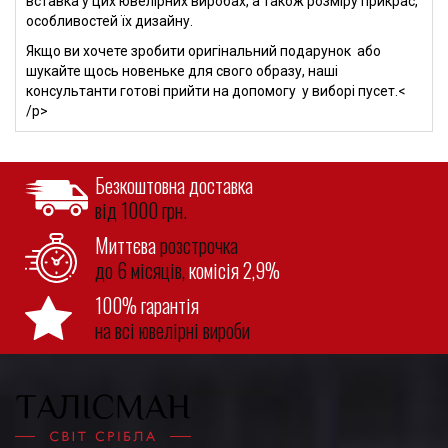
вставка у цих ювелірних виробах, а також розміру прикрас,
особливостей їх дизайну.
Якщо ви хочете зробити оригінальний подарунок або
шукайте щось новеньке для свого образу, наші
консультанти готові прийти на допомогу у виборі пусет.<
/p>
Безкоштовна доставка
від 1000 грн.
Миттєва
розстрочка
до 6 місяців,
комісія 2,9%
100% гарантія
на всі ювелірні вироби