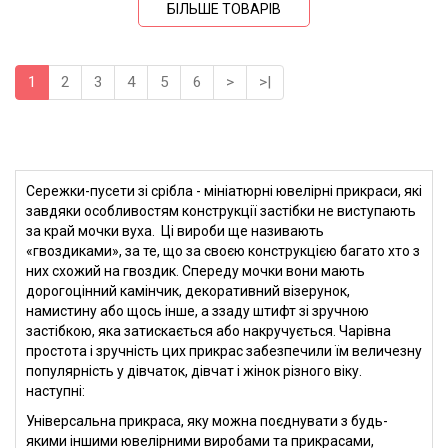
БІЛЬШЕ ТОВАРІВ
1
2
3
4
5
6
>
>|
Сережки-пусети зі срібла - мініатюрні ювелірні прикраси, які
завдяки особливостям конструкції застібки не виступають
за край мочки вуха. Ці вироби ще називають
«гвоздиками», за те, що за своєю конструкцією багато хто з
них схожий на гвоздик. Спереду мочки вони мають
дорогоцінний камінчик, декоративний візерунок,
намистину або щось інше, а ззаду штифт зі зручною
застібкою, яка затискається або накручується. Чарівна
простота і зручність цих прикрас забезпечили їм величезну
популярність у дівчаток, дівчат і жінок різного віку.
наступні:
Універсальна прикраса, яку можна поєднувати з будь-
якими іншими ювелірними виробами та прикрасами,