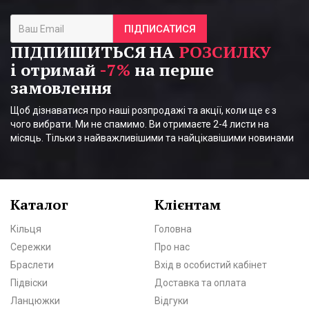
ПІДПИСАТИСЯ
ПІДПИШИТЬСЯ НА
РОЗСИЛКУ
і отримай
-7%
на перше
замовлення
Щоб дізнаватися про наші розпродажі та акції, коли ще є з
чого вибрати. Ми не спамимо. Ви отримаєте 2-4 листи на
місяць. Тільки з найважливішими та найцікавішими новинами
Каталог
Клієнтам
Кільця
Головна
Сережки
Про нас
Браслети
Вхід в особистий кабінет
Підвіски
Доставка та оплата
Ланцюжки
Відгуки