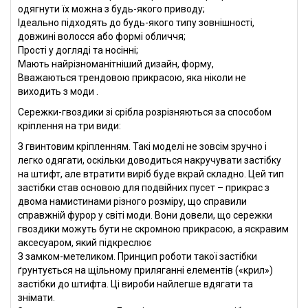
одягнути їх можна з будь-якого приводу;
Ідеально підходять до будь-якого типу зовнішності,
довжині волосся або формі обличчя;
Прості у догляді та носінні;
Мають найрізноманітніший дизайн, форму,
Вважаються трендовою прикрасою, яка ніколи не
виходить з моди .
Сережки-гвоздики зі срібла розрізняються за способом
кріплення на три види:
З гвинтовим кріпленням. Такі моделі не зовсім зручно і
легко одягати, оскільки доводиться накручувати застібку
на штифт, але втратити виріб буде вкрай складно. Цей тип
застібки став основою для подвійних пусет – прикрас з
двома намистинами різного розміру, що справили
справжній фурор у світі моди. Вони довели, що сережки
гвоздики можуть бути не скромною прикрасою, а яскравим
аксесуаром, який підкреслює
З замком-метеликом. Принцип роботи такої застібки
ґрунтується на щільному приляганні елементів («крил»)
застібки до штифта. Ці вироби найлегше вдягати та
знімати.